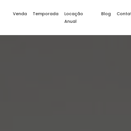
Venda
Temporada
Locação
Blog
Conta
Anual
a litoral SC – Kitnet