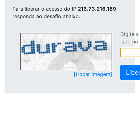
Para liberar o acesso
do IP
216.73.216.189
,
responda ao desafio abaixo.
Digite 
lado no
[trocar imagem]