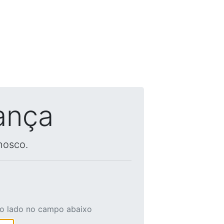
ança
nosco.
ao lado no campo abaixo