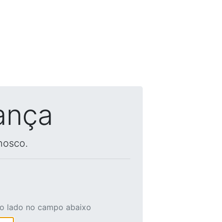
ança
nosco.
ao lado no campo abaixo