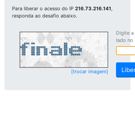
Para liberar o acesso
do IP
216.73.216.141
,
responda ao desafio abaixo.
Digite 
lado no
[trocar imagem]