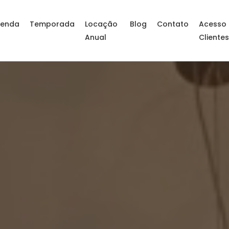
enda
Temporada
Locação
Blog
Contato
Acesso
Anual
Cliente
da litoral SC – Apar