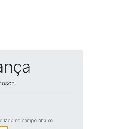
ança
nosco.
ao lado no campo abaixo