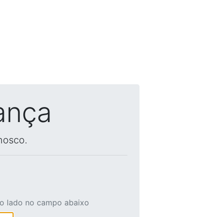
ança
nosco.
ao lado no campo abaixo