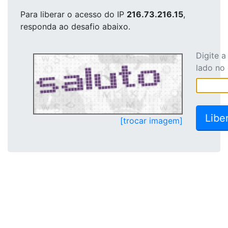
Para liberar o acesso
do IP
216.73.216.15
,
responda ao desafio abaixo.
Digite 
lado no
[trocar imagem]