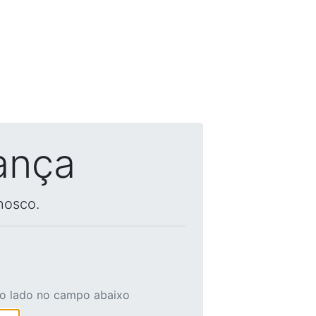
ança
nosco.
ao lado no campo abaixo