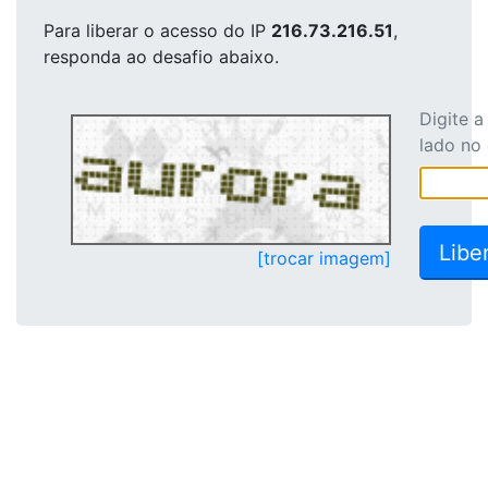
Para liberar o acesso
do IP
216.73.216.51
,
responda ao desafio abaixo.
Digite 
lado no
[trocar imagem]