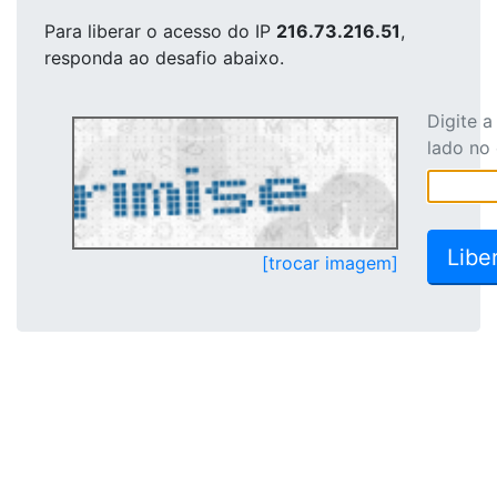
Para liberar o acesso
do IP
216.73.216.51
,
responda ao desafio abaixo.
Digite 
lado no
[trocar imagem]