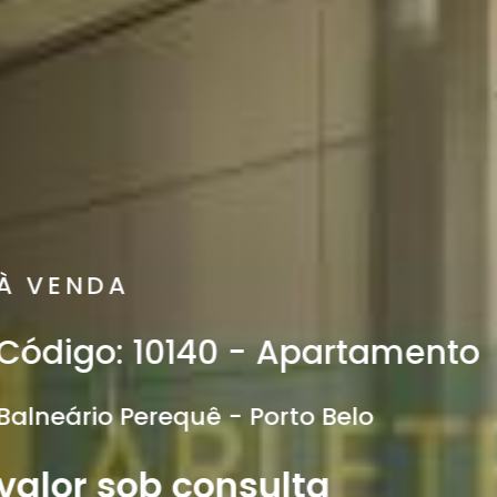
rtamento
elo