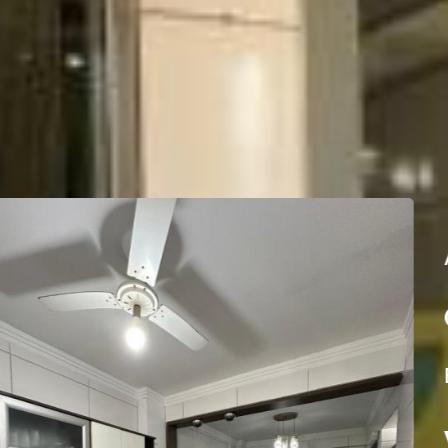
À VENDA
Código: 10140 - Apa
Balneário Perequê - Porto B
valor sob consulta