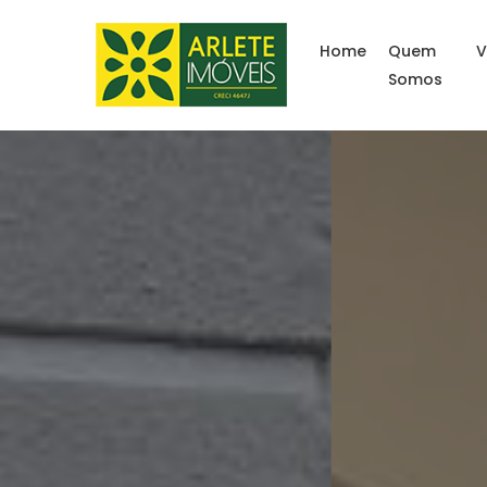
Home
Quem
V
Somos
Imóveis à venda litor