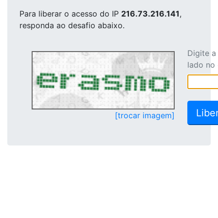
Para liberar o acesso
do IP
216.73.216.141
,
responda ao desafio abaixo.
Digite 
lado no
[trocar imagem]